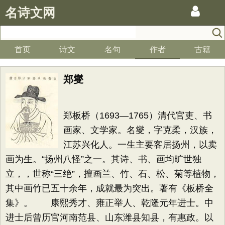
名诗文网
首页
诗文
名句
作者
古籍
郑燮
郑板桥（1693—1765）清代官吏、书
画家、文学家。名燮，字克柔，汉族，
江苏兴化人。一生主要客居扬州，以卖
画为生。“扬州八怪”之一。其诗、书、画均旷世独
立，，世称“三绝”，擅画兰、竹、石、松、菊等植物，
其中画竹已五十余年，成就最为突出。著有《板桥全
集》。 康熙秀才、雍正举人、乾隆元年进士。中
进士后曾历官河南范县、山东潍县知县，有惠政。以